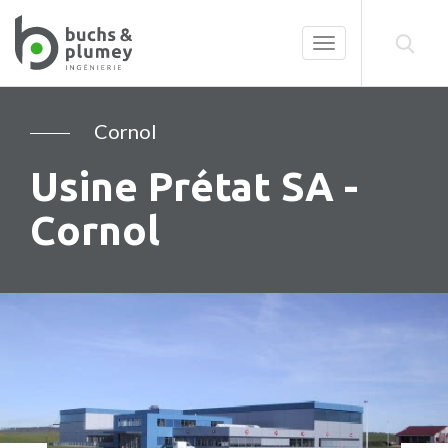
Toggle
navigation
Cornol
Usine Prétat SA -
Cornol
Précédent
Su