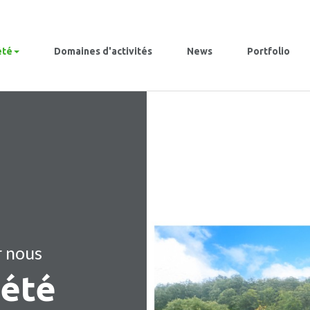
été
Domaines d'activités
News
Portfolio
r nous
iété