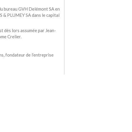
e du bureau GVH Delémont SA en
 & PLUMEY SA dans le capital
t dès lors assumée par Jean-
me Crelier.
s, fondateur de l’entreprise
ieurs GVH Delémont SA et BUCHS
alisé par la société simple
UMEY SA et de son directeur,
isse des urbanistes (FSU).
ement du territoire ».