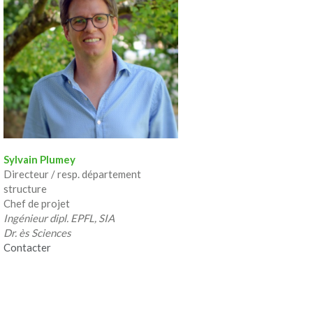
Reprise de la direction générale 
et Vincent Seuret.
2009
Création d’une succursale à St-Ur
2008
Première certification ISO (Syst
bureau. Cette certification sera r
2006
Sylvain Plumey
Passage de l’entreprise en soci
Directeur / resp. département
1979
structure
Chef de projet
Création de la société simple B
Ingénieur dipl. EPFL, SIA
Patrice Buchs et Jean-Luc Plumey
Dr. ès Sciences
Contacter