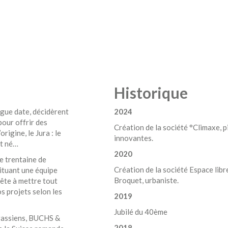
Historique
ngue date, décidèrent
2024
pour offrir des
Création de la société °Climaxe, p
rigine, le Jura : le
innovantes.
t né…
2020
ne trentaine de
Création de la société Espace lib
ituant une équipe
Broquet, urbaniste.
rête à mettre tout
os projets selon les
2019
Jubilé du 40ème
jurassiens, BUCHS &
2018