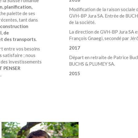
 la Suisse romande
n, planification,
Modification de la raison social
iche palette de ses
GVH-BP Jura SA. Entrée de BUCHS
écentes, tant dans
de la société.
 construction
La direction de GVH-BP Jura SA es
l, de
François Gnaegi, secondé par Jérô
et des transports
.
2017
rt entre vos besoins
 satisfaire ; nous
Départ en retraite de Patrice Buch
e des investissements
BUCHS & PLUMEY SA.
T PENSER
2015
.
Association des bureaux d’ingén
& PLUMEY SA. Regroupement matéri
GVH-BP.
Affiliation du bureau BUCHS & PL
Vincent Seuret, à la Fédération su
Création du département « Aménag
2012