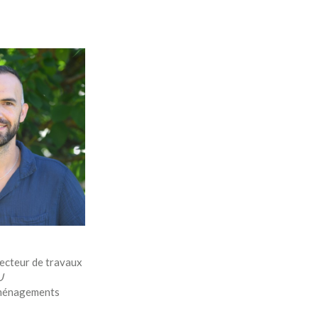
recteur de travaux
AU
 aménagements