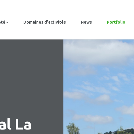
été
Domaines d'activités
News
Portfolio
al La