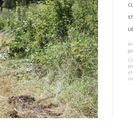
CL
S
LI
Pr
ga
Ce
pr
et
co