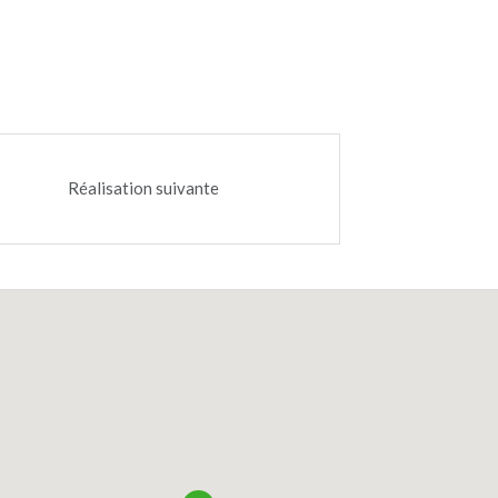
Ancienne scierie présente sur le site
Réalisation suivante