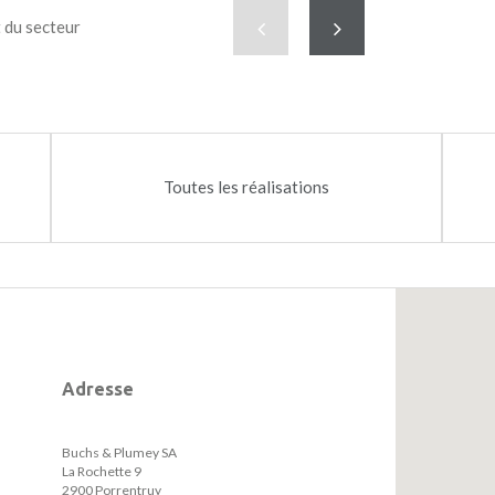
02
Précédent
Suivant
t du secteur
Toutes les réalisations
Adresse
Buchs & Plumey SA
La Rochette 9
2900 Porrentruy