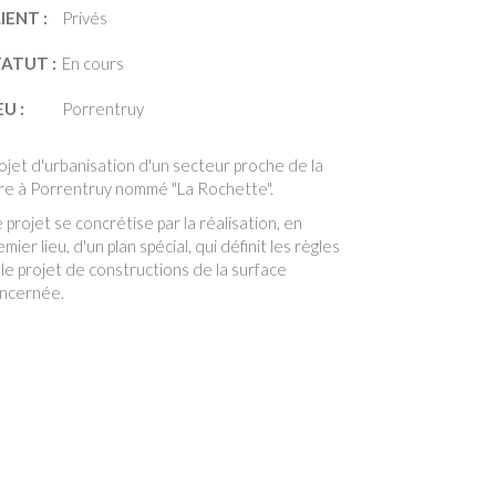
IENT :
Privés
TATUT :
En cours
EU :
Porrentruy
ojet d'urbanisation d'un secteur proche de la
re à Porrentruy nommé "La Rochette".
 projet se concrétise par la réalisation, en
emier lieu, d'un plan spécial, qui définit les règles
 le projet de constructions de la surface
ncernée.