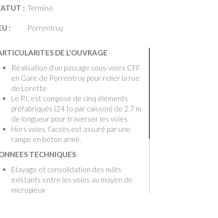
TATUT :
Terminé
EU :
Porrentruy
ARTICULARITES DE L'OUVRAGE
Réalisation d’un passage sous-voies CFF
en Gare de Porrentruy pour relier la rue
de Lorette
Le P.I. est composé de cinq éléments
préfabriqués (24 to par caisson) de 2.7 m
de longueur pour traverser les voies
Hors voies, l’accès est assuré par une
rampe en béton armé.
ONNEES TECHNIQUES
Etayage et consolidation des mâts
existants entre les voies au moyen de
micropieux
Pose sous les voies de cinq éléments
préfabriqués, dimensions intérieures