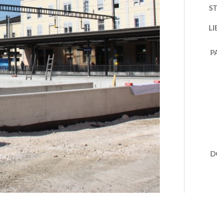
S
LI
P
D