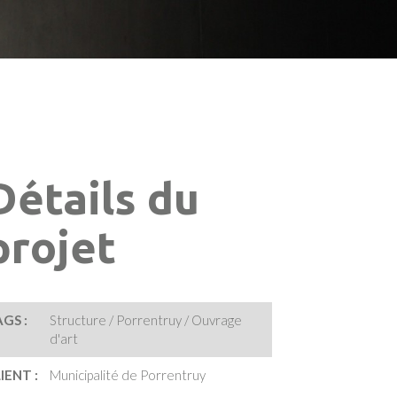
Détails du
projet
GS :
Structure / Porrentruy / Ouvrage
d'art
IENT :
Municipalité de Porrentruy