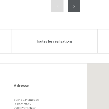
02
Précédent
Suivant
Toutes les réalisations
Adresse
Buchs & Plumey SA
La Rochette 9
2900 Porrentruy