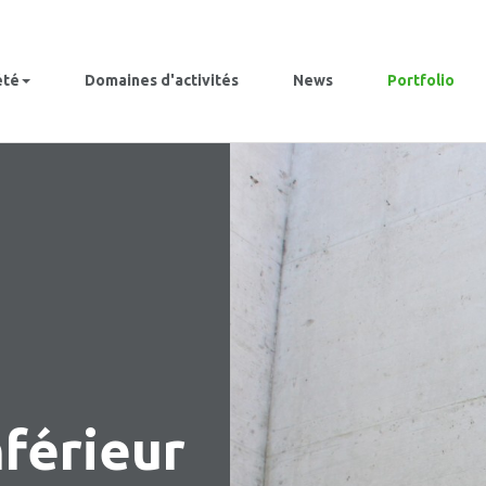
été
Domaines d'activités
News
Portfolio
férieur