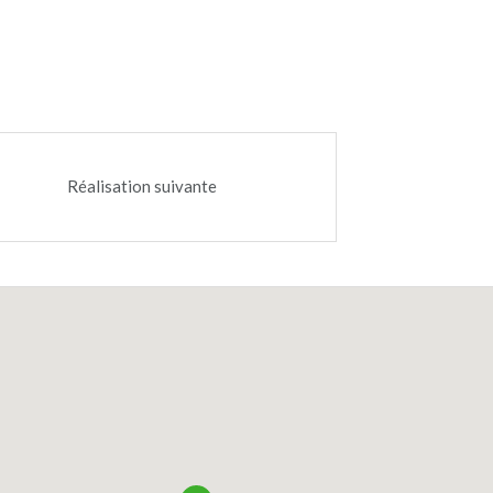
250/230 cm, longueur 2.7 m
Exécution d’une rampe d’accès en béton
armé à l’Est des voies
Largeur 2.30 m
Longueur 42 m
Réalisation suivante