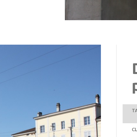
TA
CL