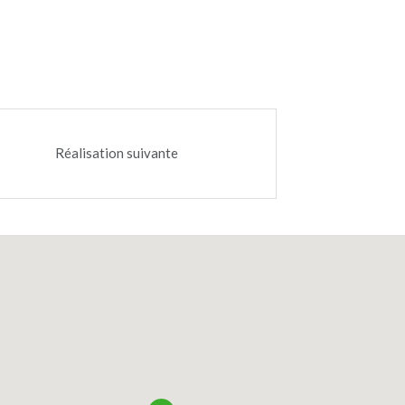
Bétonnage du premier radier
Réalisation suivante