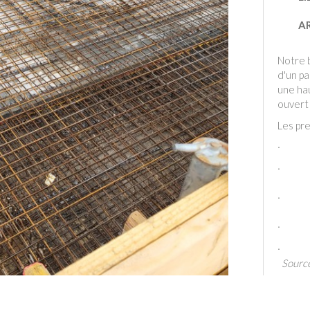
A
Notre 
d'un pa
une ha
ouvert
Les pre
·
·
·
·
·
Source