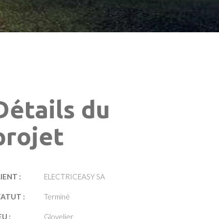
Détails du
projet
IENT :
ELECTRICEASY SA
TATUT :
Terminé
EU :
Glovelier