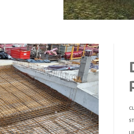
CL
S
LI