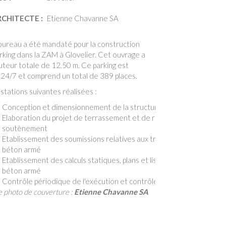
RCHITECTE :
Etienne Chavanne SA
bureau a été mandaté pour la construction
rking dans la ZAM à Glovelier. Cet ouvrage a
uteur totale de 12.50 m. Ce parking est
 24/7 et comprend un total de 389 places.
stations suivantes réalisées :
Conception et dimensionnement de la structure porteuse, y compri
Elaboration du projet de terrassement et de rembalyage, y compris
soutènement
Etablissement des soumissions relatives aux travaux de terrasseme
béton armé
Etablissement des calculs statiques, plans et listes de fers pour la s
béton armé
Contrôle périodique de l'exécution et contrôle de l’armature sur le
 photo de couverture :
Etienne Chavanne SA