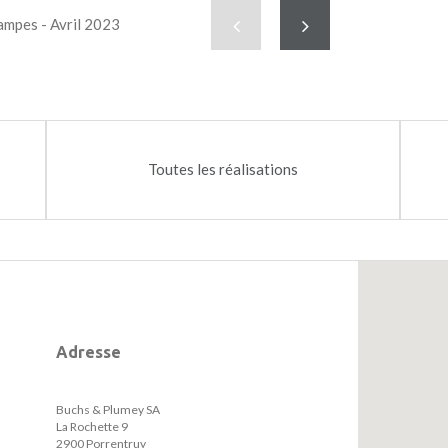
02
Précédent
Suivant
rampes - Avril 2023
Toutes les réalisations
Adresse
Buchs & Plumey SA
La Rochette 9
2900 Porrentruy