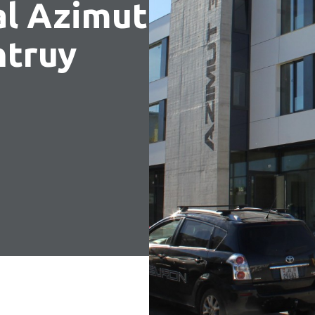
l Azimut
ntruy