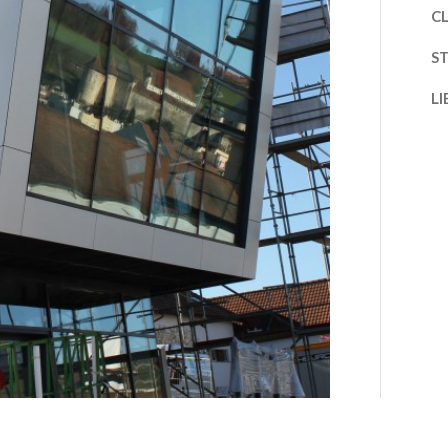
CL
S
LI