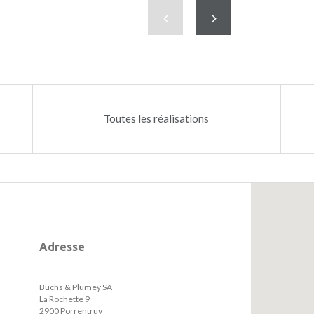
02
Précédent
Suivant
Toutes les réalisations
Adresse
Buchs & Plumey SA
La Rochette 9
2900 Porrentruy