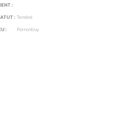
IENT :
TATUT :
Terminé
EU :
Porrentruy