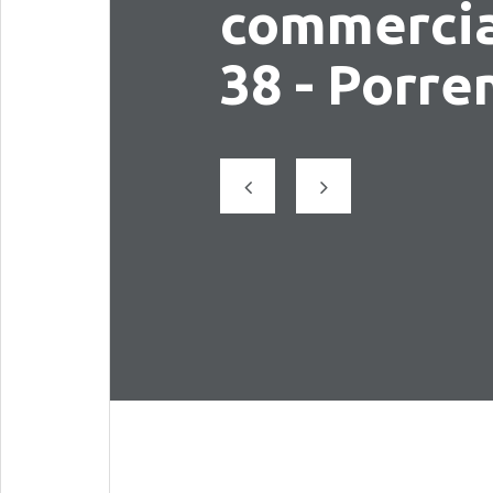
commercia
38 - Porre
Précédent
Suivant