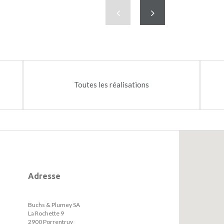
02
Su
Précédent
Suivant
li
Ce
co
en
en
P
Toutes les réalisations
Adresse
Buchs & Plumey SA
La Rochette 9
2900 Porrentruy