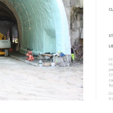
CL
S
LI
Le
ré
pa
Ch
ca
Re
L’
tr
s’
d’