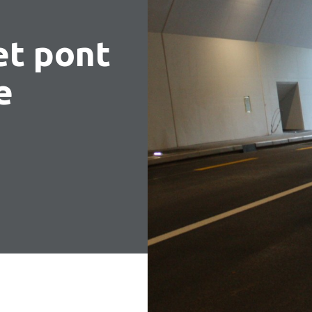
et pont
e