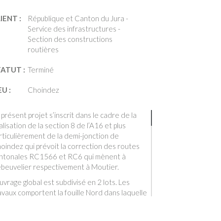
IENT :
République et Canton du Jura -
Service des infrastructures -
Section des constructions
routières
TATUT :
Terminé
EU :
Choindez
 présent projet s’inscrit dans le cadre de la
alisation de la section 8 de l’A16 et plus
rticulièrement de la demi-jonction de
oindez qui prévoit la correction des routes
ntonales RC1566 et RC6 qui mènent à
beuvelier respectivement à Moutier.
ouvrage global est subdivisé en 2 lots. Les
avaux comportent la fouille Nord dans laquelle
inscrivent la tranchée couverte et l’ouvrage
entrée Nord, le tunnel de la RC6 et la fouille