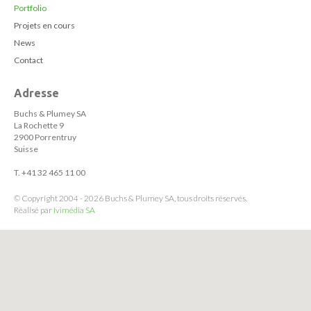
Portfolio
Projets en cours
News
Contact
Adresse
Buchs & Plumey SA
La Rochette 9
2900 Porrentruy
Suisse
T. +41 32 465 11 00
© Copyright 2004 - 2026 Buchs & Plumey SA, tous droits réservés.
Réalisé par
Ivimédia SA