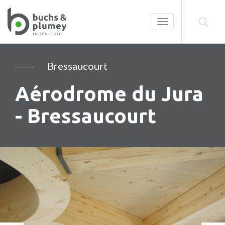
Toggle
navigation
Bressaucourt
Aérodrome du Jura
- Bressaucourt
Précédent
Su