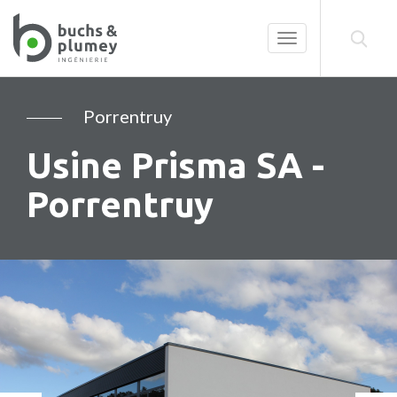
Toggle
navigation
Porrentruy
Usine Prisma SA -
Porrentruy
Précédent
Su