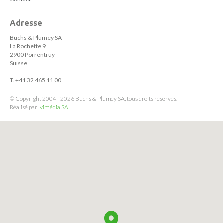
Adresse
Buchs & Plumey SA
La Rochette 9
2900 Porrentruy
Suisse
T. +41 32 465 11 00
© Copyright 2004 - 2026 Buchs & Plumey SA, tous droits réservés.
Réalisé par
Ivimédia SA