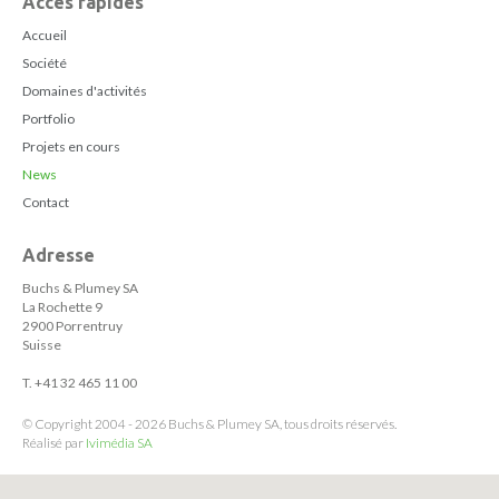
Accès rapides
Accueil
Société
Domaines d'activités
Portfolio
Projets en cours
News
Contact
Adresse
Buchs & Plumey SA
La Rochette 9
2900 Porrentruy
Suisse
T. +41 32 465 11 00
© Copyright 2004 - 2026 Buchs & Plumey SA, tous droits réservés.
Réalisé par
Ivimédia SA