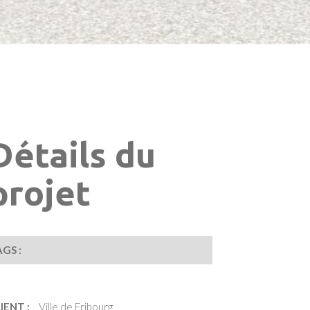
Détails du
projet
GS :
IENT :
Ville de Fribourg