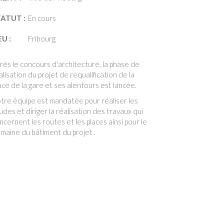
TATUT :
En cours
EU :
Fribourg
rès le concours d'architecture, la phase de
alisation du projet de requalification de la
ace de la gare et ses alentours est lancée.
tre équipe est mandatée pour réaliser les
udes et diriger la réalisation des travaux qui
ncernent les routes et les places ainsi pour le
maine du bâtiment du projet .