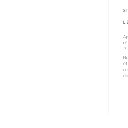
S
LI
Ap
ré
Pl
No
ét
co
do