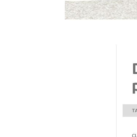
TA
CL