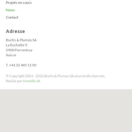
Projets en cours
News
Contact
Adresse
Buchs & Plumey SA
La Rochette 9
2900 Porrentruy
Suisse
T. +41 32 465 11 00
© Copyright 2004 - 2026 Buchs & Plumey SA, tous droits réservés.
Réalisé par
Ivimédia SA