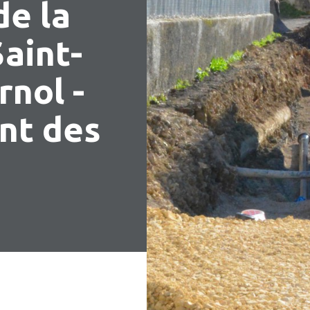
de la
aint-
rnol -
nt des